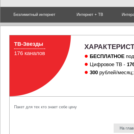
Безлимитный интернет
Интернет + ТВ
Интер
ТВ-Звезды
ХАРАКТЕРИСТ
176 каналов
БЕСПЛАТНОЕ
под
Цифровое ТВ -
17
300
рублей/месяц;
Пакет для тех кто знает себе цену