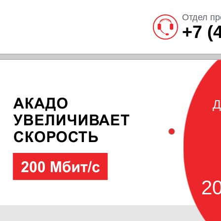
Отдел пр
+7 (
Д
20