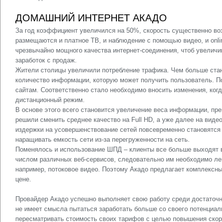
ДОМАШНИЙ ИНТЕРНЕТ АКАДО
За год коэффициент увеличился на 50%, скорость существенно во
размещаются и платное ТВ, и наблюдение с помощью видео, и onli
чрезвычайно мощного качества интернет-соединения, чтоб увеличи
заработок с продаж.
Жители столицы увеличили потребление трафика. Чем больше стан
количество информации, которую может получить пользователь. П
сайтам. Соответственно стало необходимо вносить изменения, ког
дистанционный режим.
В основе этого всего становится увеличение веса информации, пр
решили сменить среднее качество на Full HD, а уже далее на виде
издержки на усовершенствование сетей повсевременно становятся
наращивать емкость сети из-за перегруженности на сеть.
Поменялось и использование ШПД – клиенты все больше выходят в 
числом различных веб-сервисов, следовательно им необходимо лег
например, потоковое видео. Поэтому Акадо предлагает комплексны
цене.
Провайдер Акадо успешно выполняет свою работу среди достаточн
не имеет смысла пытаться заработать больше со своего потенциал
пересматривать стоимость своих тарифов с целью повышения ско