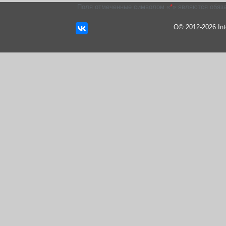
Поля отмеченные символом «
*
» являются обяз
О© 2012-2026 In