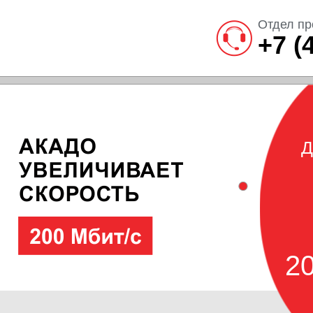
Отдел пр
+7 (
Д
20