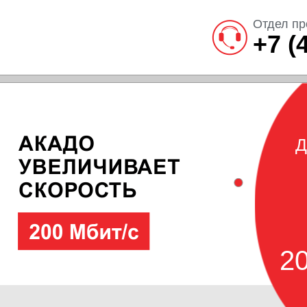
Отдел пр
+7 (
Д
20