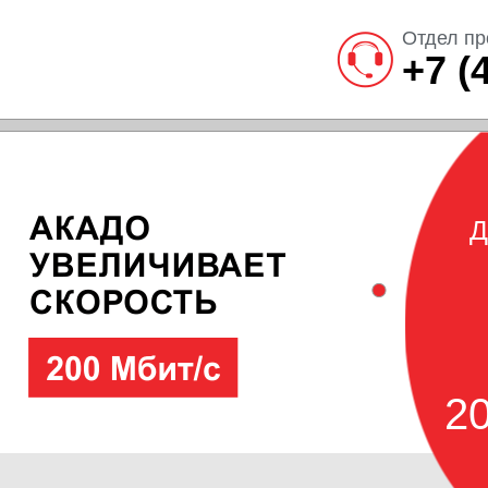
Отдел пр
+7 (
Д
20