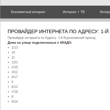
Безлимитный интернет
Интернет + ТВ
Интер
ПРОВАЙДЕР ИНТЕРНЕТА ПО АДРЕСУ: 1-
Провайдер интернета по Адресу: 1-й Курьяновский проезд
Дома на улице подключенные к АКАДО:
1/13
10
11
13/1
2/10
3/12
4/17
5
6/12
7/19
8
9/14