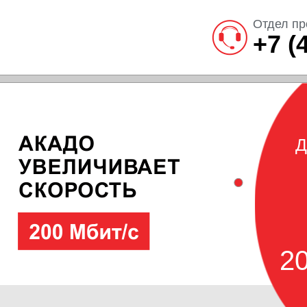
Отдел пр
+7 (
Д
20