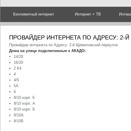
Безлимитный интернет
Интернет + ТВ
Интер
ПРОВАЙДЕР ИНТЕРНЕТА ПО АДРЕСУ: 2-
Провайдер интернета по Адресу: 2-й Щемиловский переулок
Дома на улице подключенные к АКАДО:
14/28
16/20
2 К4
4
4/5
5А
6
8/10 корп. 6
8/10 корп. А
8/10 корп. Б
8/10А
8/10Б