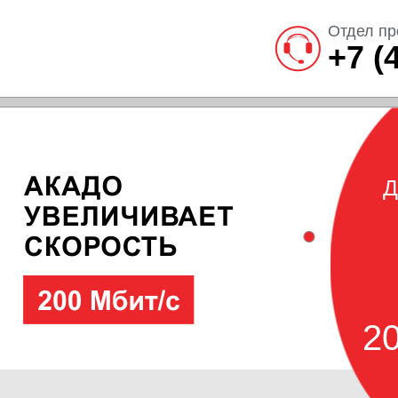
Отдел пр
+7 (
Д
20