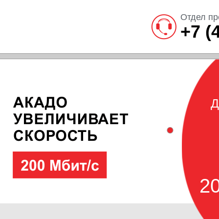
Отдел пр
+7 (
Д
20