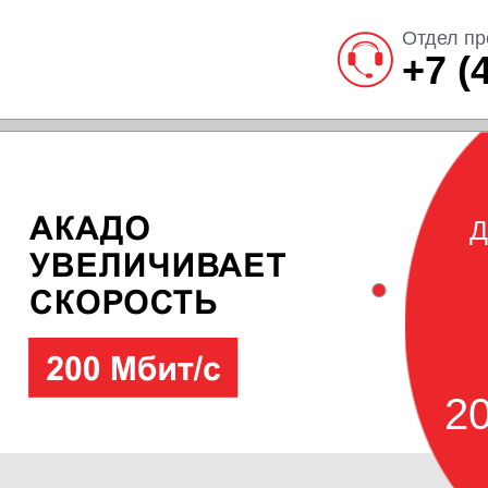
Отдел пр
+7 (
Д
20