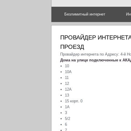
Безлимитный интернет
Ин
ПРОВАЙДЕР ИНТЕРНЕТА
ПРОЕЗД
Провайдер интернета по Адресу: 4-й Н
Дома на улице подключенные к АКА
10
10А
11
12
12А
13
15 корп. 0
1А
3
5/2
6
7