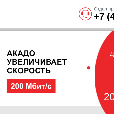
Отдел пр
+7 (
Д
20