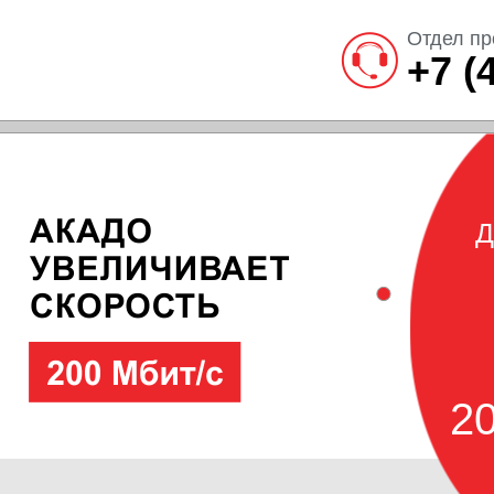
Отдел пр
+7 (
Д
20