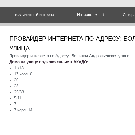
Безлимитный интернет
Интернет + ТВ
Интер
ПРОВАЙДЕР ИНТЕРНЕТА ПО АДРЕСУ: Б
УЛИЦА
Провайдер интернета по Адресу: Большая Андроньевская улица
Дома на улице подключенные к АКАДО:
11/13
17 корп. 0
20
23
25/33
5/11
7
7 корп. 14