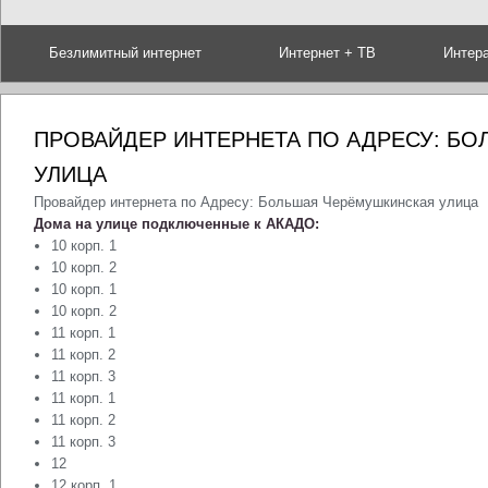
Безлимитный интернет
Интернет + ТВ
Интер
ПРОВАЙДЕР ИНТЕРНЕТА ПО АДРЕСУ: Б
УЛИЦА
Провайдер интернета по Адресу: Большая Черёмушкинская улица
Дома на улице подключенные к АКАДО:
10 корп. 1
10 корп. 2
10 корп. 1
10 корп. 2
11 корп. 1
11 корп. 2
11 корп. 3
11 корп. 1
11 корп. 2
11 корп. 3
12
12 корп. 1