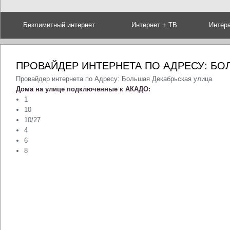
Безлимитный интернет
Интернет + ТВ
Интер
ПРОВАЙДЕР ИНТЕРНЕТА ПО АДРЕСУ: БО
Провайдер интернета по Адресу: Большая Декабрьская улица
Дома на улице подключенные к АКАДО:
1
10
10/27
4
6
8