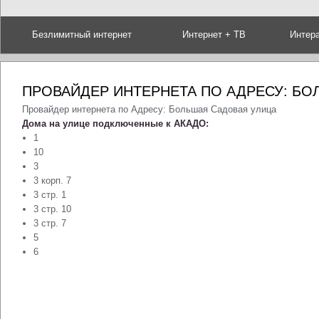
Безлимитный интернет
Интернет + ТВ
Интер
ПРОВАЙДЕР ИНТЕРНЕТА ПО АДРЕСУ: БО
Провайдер интернета по Адресу: Большая Садовая улица
Дома на улице подключенные к АКАДО:
1
10
3
3 корп. 7
3 стр. 1
3 стр. 10
3 стр. 7
5
6