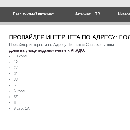
Безлимитный интернет
Интернет + ТВ
Интер
ПРОВАЙДЕР ИНТЕРНЕТА ПО АДРЕСУ: БО
Провайдер интернета по Адресу: Большая Спасская улица
Дома на улице подключенные к АКАДО:
10 корп. 1
12
27
31
33
6
6 корп. 1
6/1
8
8 стр. 1А