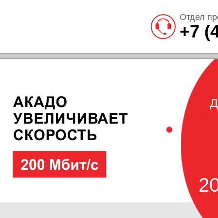
Отдел пр
+7 (
Д
20