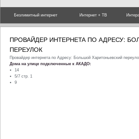
Безлимитный интернет
Интернет + ТВ
Интер
ПРОВАЙДЕР ИНТЕРНЕТА ПО АДРЕСУ: Б
ПЕРЕУЛОК
Провайдер интернета по Адресу: Большой Харитоньевский переуло
Дома на улице подключенные к АКАДО:
14
5/7 стр. 1
9