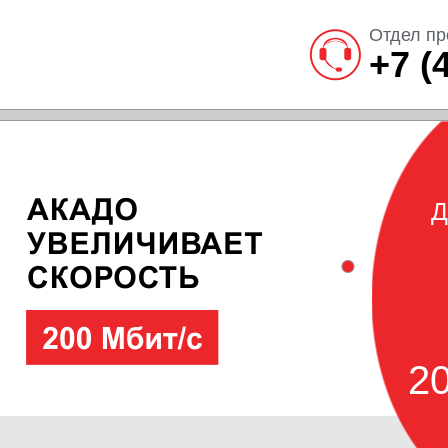
Отдел пр
+7 (
Д
20