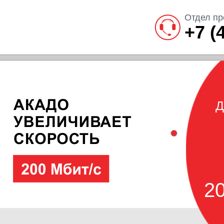
Отдел пр
+7 (
Д
20