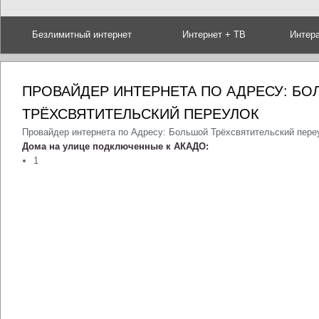
Безлимитный интернет
Интернет + ТВ
Интер
ПРОВАЙДЕР ИНТЕРНЕТА ПО АДРЕСУ: Б
ТРЁХСВЯТИТЕЛЬСКИЙ ПЕРЕУЛОК
Провайдер интернета по Адресу: Большой Трёхсвятительский пере
Дома на улице подключенные к АКАДО:
1