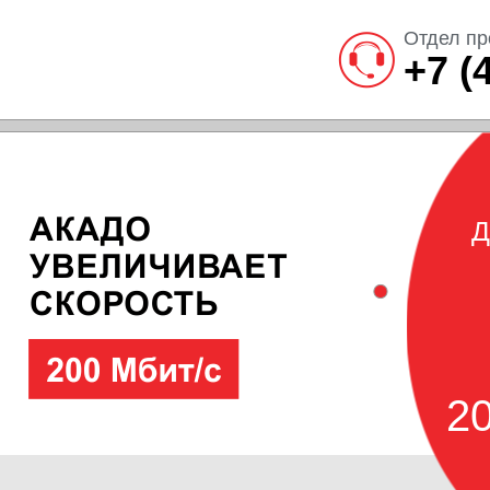
Отдел пр
+7 (
Д
20