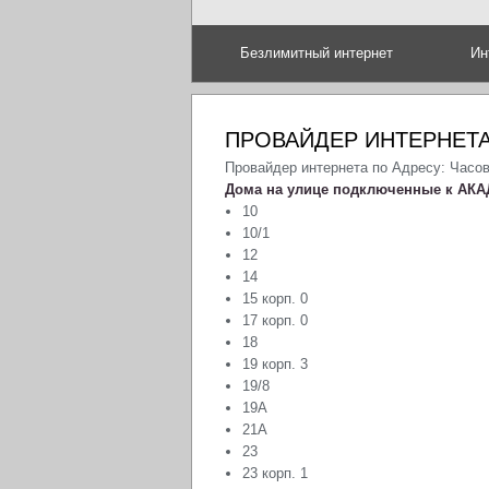
Безлимитный интернет
Ин
ПРОВАЙДЕР ИНТЕРНЕТА
Провайдер интернета по Адресу: Часо
Дома на улице подключенные к АКА
10
10/1
12
14
15 корп. 0
17 корп. 0
18
19 корп. 3
19/8
19А
21А
23
23 корп. 1