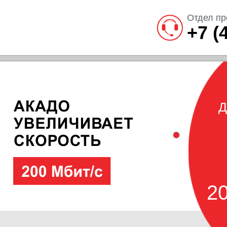
Отдел пр
+7 (
Д
20