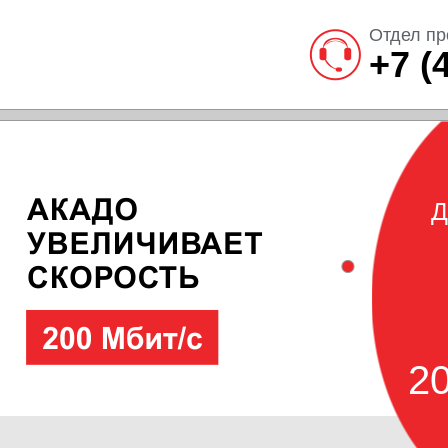
Отдел пр
+7 (
Д
20