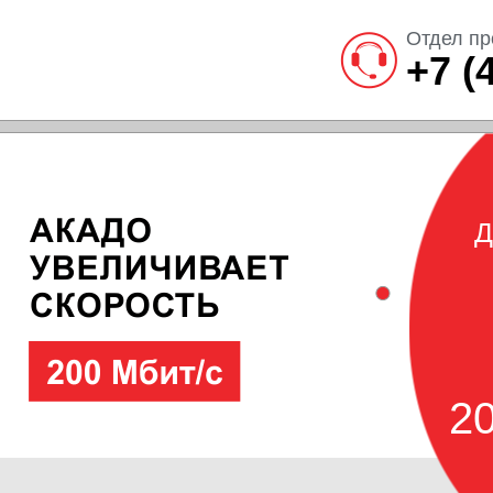
Отдел пр
+7 (
Д
20