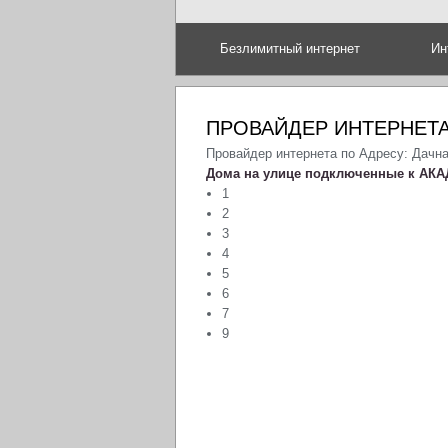
Безлимитный интернет
Ин
ПРОВАЙДЕР ИНТЕРНЕТА
Провайдер интернета по Адресу: Дачн
Дома на улице подключенные к АКА
1
2
3
4
5
6
7
9