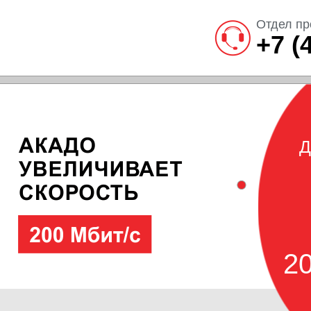
Отдел пр
+7 (
Д
20