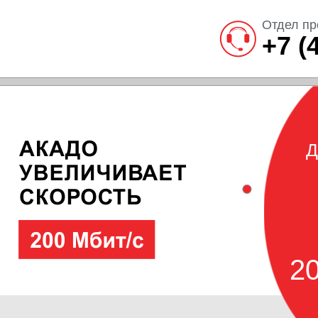
Отдел пр
+7 (
Д
20