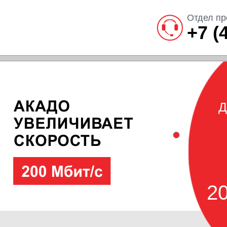
Отдел пр
+7 (
Д
20