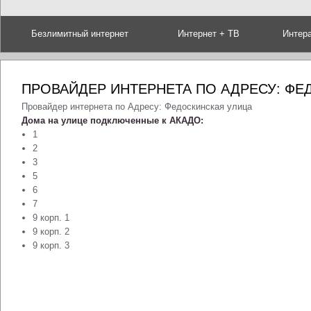
Безлимитный интернет
Интернет + ТВ
Интер
ПРОВАЙДЕР ИНТЕРНЕТА ПО АДРЕСУ: ФЕ
Провайдер интернета по Адресу: Федоскинская улица
Дома на улице подключенные к АКАДО:
1
2
3
5
6
7
9 корп. 1
9 корп. 2
9 корп. 3