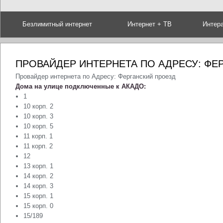
Безлимитный интернет
Интернет + ТВ
Интер
ПРОВАЙДЕР ИНТЕРНЕТА ПО АДРЕСУ: ФЕ
Провайдер интернета по Адресу: Ферганский проезд
Дома на улице подключенные к АКАДО:
1
10 корп. 2
10 корп. 3
10 корп. 5
11 корп. 1
11 корп. 2
12
13 корп. 1
14 корп. 2
14 корп. 3
15 корп. 1
15 корп. 0
15/189