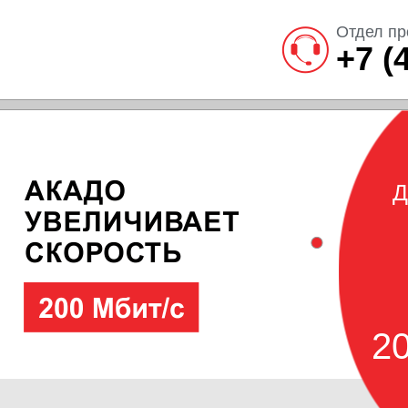
Отдел пр
+7 (
Д
20