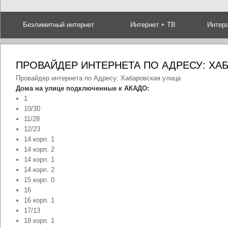
Безлимитный интернет
Интернет + ТВ
Интер
ПРОВАЙДЕР ИНТЕРНЕТА ПО АДРЕСУ: ХА
Провайдер интернета по Адресу: Хабаровская улица
Дома на улице подключенные к АКАДО:
1
10/30
11/28
12/23
14 корп. 1
14 корп. 2
14 корп. 1
14 корп. 2
15 корп. 0
16
16 корп. 1
17/13
18 корп. 1