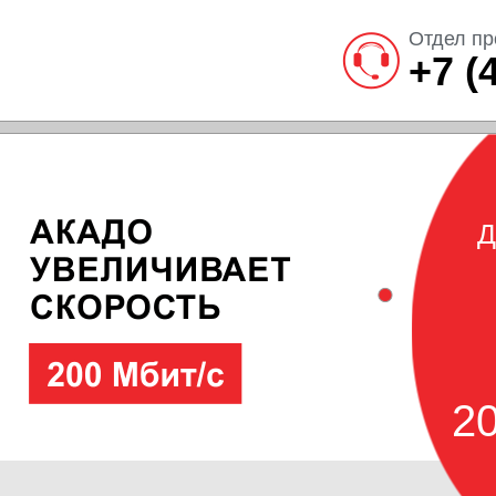
Отдел пр
+7 (
Д
20