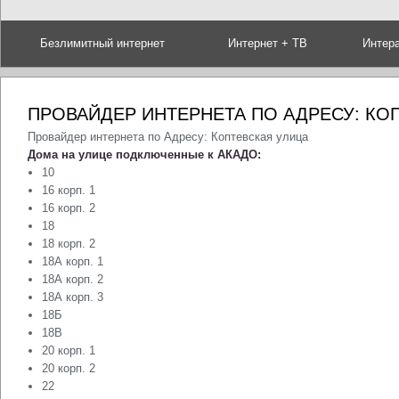
Безлимитный интернет
Интернет + ТВ
Интер
ПРОВАЙДЕР ИНТЕРНЕТА ПО АДРЕСУ: КО
Провайдер интернета по Адресу: Коптевская улица
Дома на улице подключенные к АКАДО:
10
16 корп. 1
16 корп. 2
18
18 корп. 2
18А корп. 1
18А корп. 2
18А корп. 3
18Б
18В
20 корп. 1
20 корп. 2
22