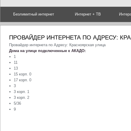
Безлимитный интернет
Интернет + ТВ
Интер
ПРОВАЙДЕР ИНТЕРНЕТА ПО АДРЕСУ: КР
Провайдер интернета по Адресу: Красноярская улица
Дома на улице подключенные к АКАДО:
1
11
13
15 корп. 0
17 корп. 0
3
3 корп. 1
3 корп. 2
5/36
9