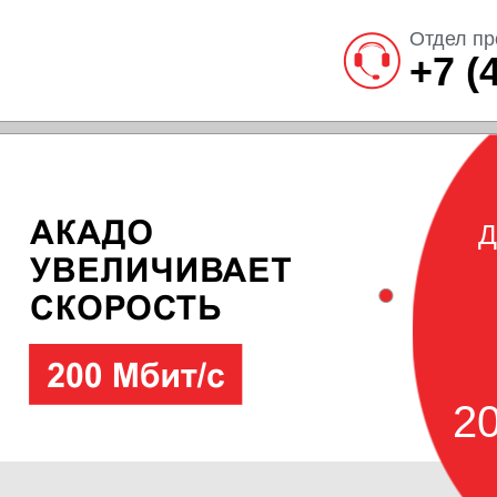
Отдел пр
+7 (
Д
20