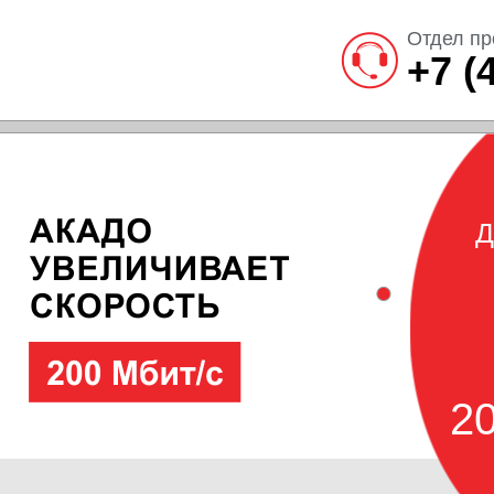
Отдел пр
+7 (
Д
20