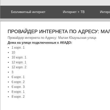
Безлимитный интернет
Интернет + ТВ
Интер
ПРОВАЙДЕР ИНТЕРНЕТА ПО АДРЕСУ: М
Провайдер интернета по Адресу: Малая Юшуньская улица
Дома на улице подключенные к АКАДО:
1 корп. 1
10
10 корп. 1
12 корп. 1
12 корп. 2
3
6 корп. 1
6 корп. 2
6 корп. 3
8 корп. 1
8 корп. 2