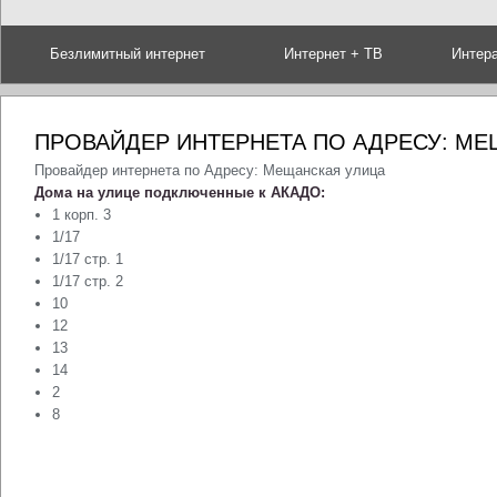
Безлимитный интернет
Интернет + ТВ
Интер
ПРОВАЙДЕР ИНТЕРНЕТА ПО АДРЕСУ: МЕ
Провайдер интернета по Адресу: Мещанская улица
Дома на улице подключенные к АКАДО:
1 корп. 3
1/17
1/17 стр. 1
1/17 стр. 2
10
12
13
14
2
8