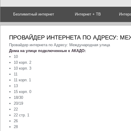
Безлимитный интернет
Интернет + ТВ
Интер
ПРОВАЙДЕР ИНТЕРНЕТА ПО АДРЕСУ: М
Провайдер интернета по Адресу: Международная улица
Дома на улице подключенные к АКАДО:
10
10 корп. 2
10 корп. 3
11
11 корп. 1
13
15 корп. 0
18/30
20/19
22
22 стр. 1
26
28