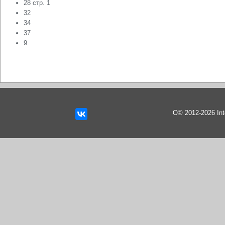
28 стр. 1
32
34
37
9
О© 2012-2026 In