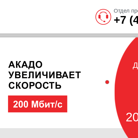
Отдел пр
+7 (
Д
20