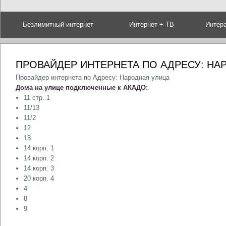
Безлимитный интернет
Интернет + ТВ
Интер
ПРОВАЙДЕР ИНТЕРНЕТА ПО АДРЕСУ: НА
Провайдер интернета по Адресу: Народная улица
Дома на улице подключенные к АКАДО:
11 стр. 1
11/13
11/2
12
13
14 корп. 1
14 корп. 2
14 корп. 3
20 корп. 4
4
8
9