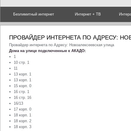
Безлимитный интернет
Интернет + ТВ
Интер
ПРОВАЙДЕР ИНТЕРНЕТА ПО АДРЕСУ: НО
Провайдер интернета по Адресу: Новоалексеевская улица
Дома на улице подключенные к АКАДО:
1
10 стр. 1
11
13 корп. 1
13 корп. 1
15 корп. 0
16 стр. 1
16 стр. 16
16/13
17 корп. 0
18 корп. 1
18 корп. 2
18 корп. 3