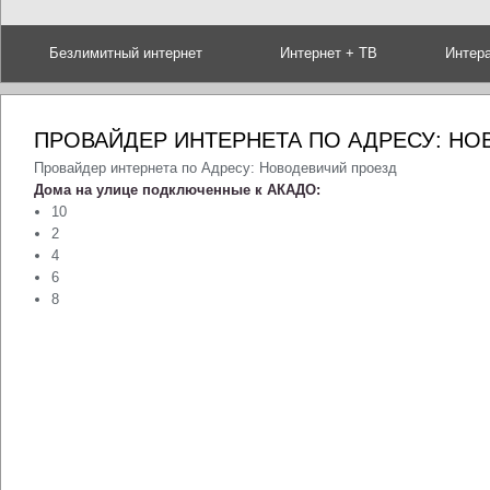
Безлимитный интернет
Интернет + ТВ
Интер
ПРОВАЙДЕР ИНТЕРНЕТА ПО АДРЕСУ: Н
Провайдер интернета по Адресу: Новодевичий проезд
Дома на улице подключенные к АКАДО:
10
2
4
6
8