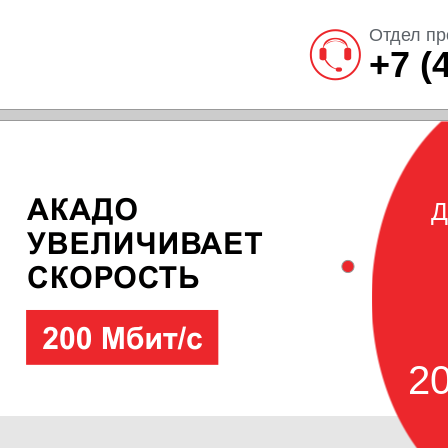
Отдел пр
+7 (
Д
20