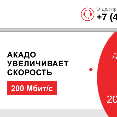
Отдел пр
+7 (
Д
20