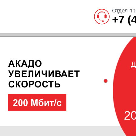
Отдел пр
+7 (
Д
20